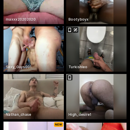
maxxx20202020
Bootyboyx
Sexy_Guys001
Turkishleo
Nathan_chase
High_desire1