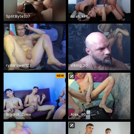
SplitByte337
noah_kirt_
ryderswell123
viking_30
Bigdick_Crew
Alex_it0_