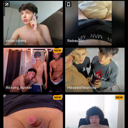
colestorms
RebeuBH
Antony_hunter
Houseofwarrios