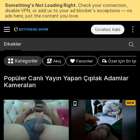
Something's Not Loading Right.
Check your connection,
disable VPN, or add us to your ad blocker's exceptions — no
ads here, just the content you love.
Ücretsiz Katıl
Erkekler
Kategoriler
Akış
Favoriler
Özel İçin En İyile
Popüler Canlı Yayın Yapan Çıplak Adamlar
Kameraları