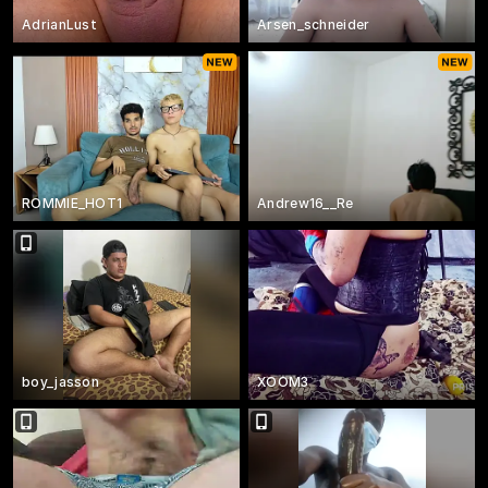
AdrianLust
Arsen_schneider
ROMMIE_HOT1
Andrew16__Re
boy_jasson
XOOM3