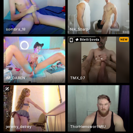
sombra_18
Nik_Sharp
Biletli Şovda
“
….
”
IM_DAREN
TMX_07
jeremy_delrey
ThorHemsworthRU