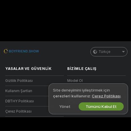
Türkçe
YASALAR VE GÜVENLIK
BIZIMLE ÇALIŞ
Gizlilik Politikası
Model Ol
Site deneyimini iyileştirmek için
Kullanım Şartları
Stüdyo Kaydı
çerezleri kullanırız
:
Çerez Politikası
.
DBTHY Politikası
Webcam Ortaklık Programı
Yönet
Tümünü Kabul Et
Çerez Politikası
Ebeveyn Kontrolü Kılavuzu