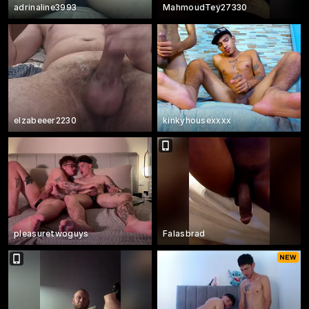
adrinaline3993
MahmoudTey27330
elzabeeer2230
kinkyhousexxxx
pleasuretwoguys
Falasbrad