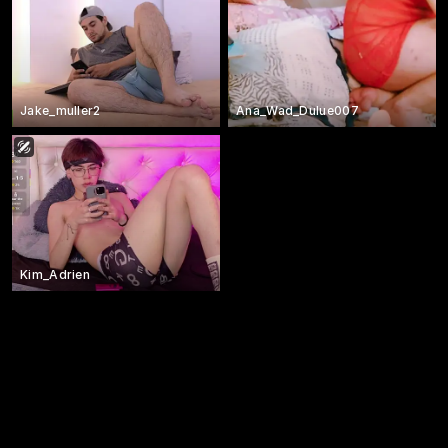
Jake_muller2
Ana_Wad_Dulue007
Kim_Adrien